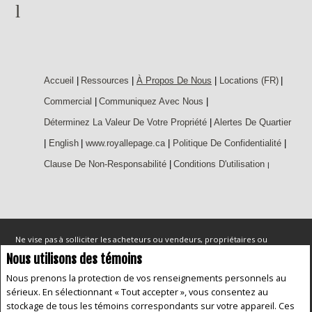
Accueil
|
Ressources
|
À Propos De Nous
|
Locations (FR)
|
Commercial
|
Communiquez Avec Nous
|
Déterminez La Valeur De Votre Propriété
|
Alertes De Quartier
|
English
|
www.royallepage.ca
|
Politique De Confidentialité
|
Clause De Non-Responsabilité
|
Conditions D'utilisation
|
Ne vise pas à solliciter les acheteurs ou vendeurs, propriétaires ou
locataires actuellement sous contrat. REALTOR®, REALTORS® et le logo
Nous utilisons des témoins
REALTOR® sont des marques déposées de REALTOR® Canada Inc., une
compagnie dont la National Association of REALTORS® et l'Association
Nous prenons la protection de vos renseignements personnels au
canadienne de l'immeuble sont propriétaires. Les marques de commerce
sérieux. En sélectionnant « Tout accepter », vous consentez au
REALTOR® servent à distinguer les services immobiliers offerts par les
courtiers et agents d'immeuble en tant que membres de l'ACI. Les
stockage de tous les témoins correspondants sur votre appareil. Ces